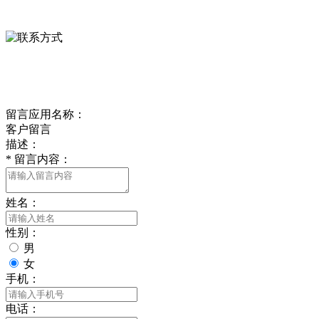
0312-8799456 18633256098
delishipin@yeah.net
给我留言
留言应用名称：
客户留言
描述：
*
留言内容：
姓名：
性别：
男
女
手机：
电话：