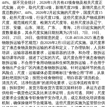
44%。据不完全统计，2026年1月共有43项食物及相关尺度正
式实施，此中，取代尺度14项，新增尺度29项，新增尺度占尺
度总数的67。44%。2026年2月起实施的尺度中，国度尺度15
项，处所尺度16项，行业尺度12项。这些尺度涉及产物或原料
尺度、规范规程尺度、检测方式尺度等。处所尺度涉及辽宁、
江苏、安徽、山东、湖北、广东、、青海。2月1日起实施的尺
度数量最多，其余尺度实施日期别离为2月5日、7日、19日、
20日、25日、28日。值得留意的是，《GB 46518-2025 液态食
物散拆运输手艺规范》自2026年2月1日起正式实施。该尺度界
定了液态食物及散拆运输的术语和定义，了办理轨制，人员和
培训，运输容器根基要求，运输容器的洁净、和办理，散拆运
输功课等内容，描述了记实的方式。该尺度合用于液态食物的
散拆运输，不合用于食用动物油和生鲜乳散拆运输，不合用于
食物出产企业厂区内液态食物散拆运输。针对运输环节的焦点
风险点，尺度：运输罐体必需清晰标注“食物公用”字样，从泉
源杜绝混拆污染；按照分歧食物特征，明白容器“清洗机会、
清洗方式、洁净剂选择”的差同化要求，让洁净流程有章可
循；拆卸货时，发货方取收货方需双沉留样封存，承运方必需
供给前一载货色记实及比来洁净证明，去向可逃、同时，尺度
还要求企业配备专职食物平安办理人员，成立系统化培训查核
机制，确保操做环节合规落地。这些尺度的实施为监管部分供