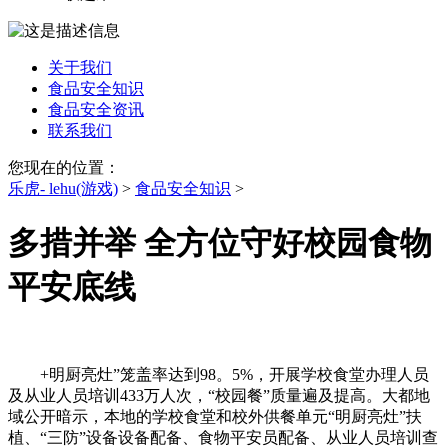
关于我们
食品安全知识
食品安全资讯
联系我们
您现在的位置：
乐虎- lehu(游戏)
>
食品安全知识
>
多措并举 全方位守好校园食物
平安底线
+明厨亮灶”笼盖率达到98。5%，开展学校食堂办理人员
及从业人员培训433万人次，“校园餐”质量遍及提高。大都地
域公开暗示，本地的学校食堂和校外供餐单元“明厨亮灶”扶
植、“三防”设备设备配备、食物平安员配备、从业人员培训查