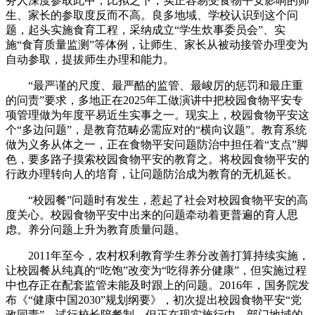
务人深度参取此中，比拟之下，实正容易受食物平安影响的师
生、家长的参取度反而不高。良多地域、学校认识到这个问
题，起头实施食育工程，采纳成立“学生炊事委员会”、实
施“食育质量监测”等体例，让师生、家长从被动接管办理变为
自动参取，提拔师生办理和能力。
“最严谨的尺度、最严酷的监管、最峻厉的惩罚和最庄重
的问责”要求，多地正在2025年工做演讲中把校园食物平安专
项管理做为年度平易近生实事之一。现实上，校园食物平安这
个“多边问题”，是教育范畴必需应对的“横向议题”。教育系统
做为义务从体之一，正在食物平安问题防治中担任着“支点”脚
色，要多路子摸索校园食物平安的教育之。将校园食物平安的
行政办理转向人的培育，让问题防治成为教育的无机延长。
“校园餐”问题时有发生，惹起了社会对校园食物平安的高
度关心。校园食物平安中出来的问题牵动着更普遍的育人思
虑。养分问题上升为教育质量问题。
2011年至今，农村权利教育学生养分改善打算持续实施，
让校园餐从纯真的“吃饱”改变为“吃得养分健康”，但实施过程
中也存正在配套监管未能及时跟上的问题。2016年，国务院发
布《“健康中国2030”规划纲要》，初次提出校园食物平安“党
政同责”，试行校长陪餐制。但正在现实施行中，部门地域的