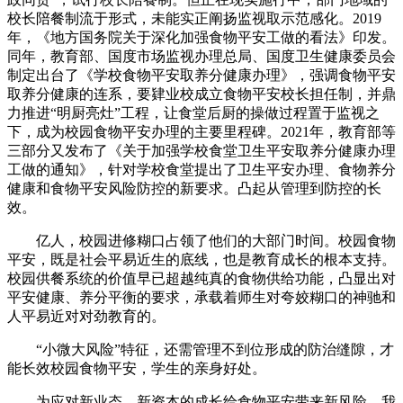
校长陪餐制流于形式，未能实正阐扬监视取示范感化。2019
年，《地方国务院关于深化加强食物平安工做的看法》印发。
同年，教育部、国度市场监视办理总局、国度卫生健康委员会
制定出台了《学校食物平安取养分健康办理》，强调食物平安
取养分健康的连系，要肄业校成立食物平安校长担任制，并鼎
力推进“明厨亮灶”工程，让食堂后厨的操做过程置于监视之
下，成为校园食物平安办理的主要里程碑。2021年，教育部等
三部分又发布了《关于加强学校食堂卫生平安取养分健康办理
工做的通知》，针对学校食堂提出了卫生平安办理、食物养分
健康和食物平安风险防控的新要求。凸起从管理到防控的长
效。
亿人，校园进修糊口占领了他们的大部门时间。校园食物
平安，既是社会平易近生的底线，也是教育成长的根本支持。
校园供餐系统的价值早已超越纯真的食物供给功能，凸显出对
平安健康、养分平衡的要求，承载着师生对夸姣糊口的神驰和
人平易近对对劲教育的。
“小微大风险”特征，还需管理不到位形成的防治缝隙，才
能长效校园食物平安，学生的亲身好处。
为应对新业态、新资本的成长给食物平安带来新风险，我