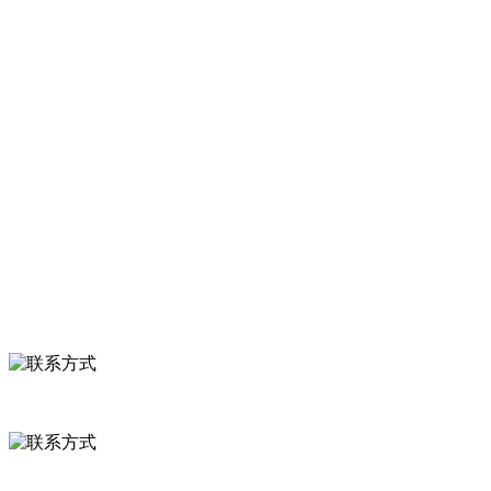
品有速冻甜糯玉米，芦笋，青豆，草莓，花菜，青刀豆，混合菜，胡
萝卜等。
服务支持
关于我们
食品安全知识
食品安全资讯
联系我们
联系方式
河北省保定市徐水县崔庄镇吴庄村
0312-8799456 18633256098