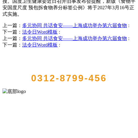
搜。国度卫生健康委近日召开旧事发布会提醒，新版《食物平
安国度尺度 预包拆食物养分标签公例》将于2027年3月16号正
式实施。
上一篇：
多元协同 共话食安——上海成功举办第六届食物
:
下一篇：
法令日Word模板
:
上一篇：
多元协同 共话食安——上海成功举办第六届食物
:
下一篇：
法令日Word模板
:
QUICK CONTACT US
0312-8799-456
河北乐虎- lehu(游戏)食品有限公司创建于1991年，是经省级注册的大
型农产品加工出口企业，注册资金2000万元，总资产1亿多元。公司产
品有速冻甜糯玉米，芦笋，青豆，草莓，花菜，青刀豆，混合菜，胡
萝卜等。