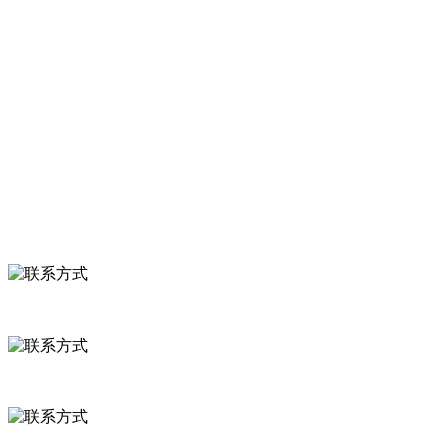
服务支持
关于我们
食品安全知识
食品安全资讯
联系我们
联系方式
河北省保定市徐水县崔庄镇吴庄村
0312-8799456 18633256098