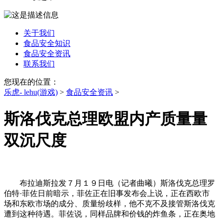
关于我们
食品安全知识
食品安全资讯
联系我们
您现在的位置：
乐虎- lehu(游戏)
>
食品安全资讯
>
斯洛伐克总理欧盟内产质量量
双沉尺度
布拉迪斯拉发７月１９日电（记者曲曦）斯洛伐克总理罗
伯特·菲佐日前暗示，菲佐正在旧事发布会上说，正在西欧市
场和东欧市场的成分、质量纷歧样，他不克不及接管斯洛伐克
遭到这种待遇。菲佐说，同样品牌和价钱的炸鱼条，正在奥地