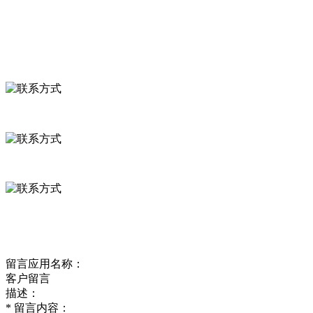
食品安全资讯
联系我们
联系方式
河北省保定市徐水县崔庄镇吴庄村
0312-8799456 18633256098
delishipin@yeah.net
给我留言
留言应用名称：
客户留言
描述：
*
留言内容：