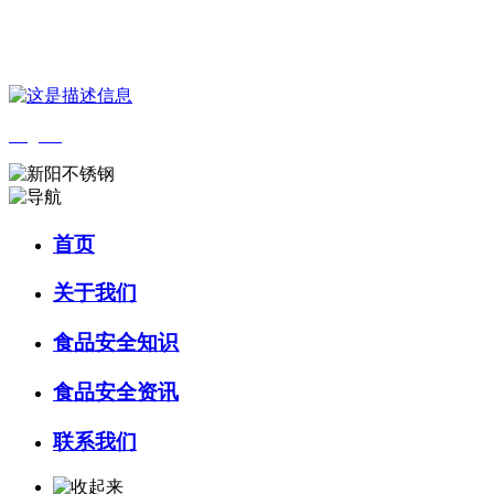
您好，欢迎来到 河北乐虎- lehu(游戏)食品 官方网站！
English
首页
关于我们
食品安全知识
食品安全资讯
联系我们