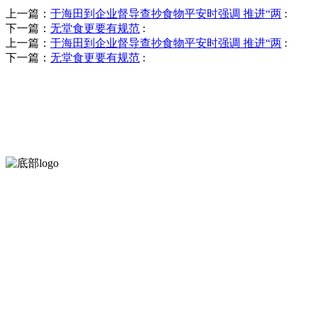
上一篇：
于海田到企业督导查抄食物平安时强调 推进“两
:
下一篇：
无堂食更要有规范
:
上一篇：
于海田到企业督导查抄食物平安时强调 推进“两
:
下一篇：
无堂食更要有规范
:
河北乐虎- lehu(游戏)食品有限公司创建于1991年，是经省级注
服务支持
关于我们
食品安全知识