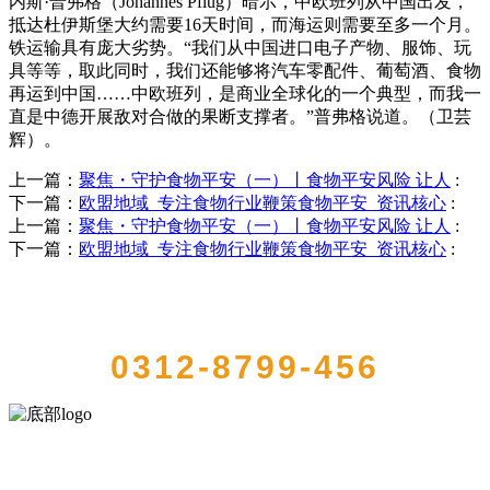
内斯·普弗格（Johannes Pflug）暗示，中欧班列从中国出发，
抵达杜伊斯堡大约需要16天时间，而海运则需要至多一个月。
铁运输具有庞大劣势。“我们从中国进口电子产物、服饰、玩
具等等，取此同时，我们还能够将汽车零配件、葡萄酒、食物
再运到中国……中欧班列，是商业全球化的一个典型，而我一
直是中德开展敌对合做的果断支撑者。”普弗格说道。（卫芸
辉）。
上一篇：
聚焦・守护食物平安（一）丨食物平安风险 让人
:
下一篇：
欧盟地域_专注食物行业鞭策食物平安_资讯核心
:
上一篇：
聚焦・守护食物平安（一）丨食物平安风险 让人
:
下一篇：
欧盟地域_专注食物行业鞭策食物平安_资讯核心
:
QUICK CONTACT US
0312-8799-456
河北乐虎- lehu(游戏)食品有限公司创建于1991年，是经省级注册的大
型农产品加工出口企业，注册资金2000万元，总资产1亿多元。公司产