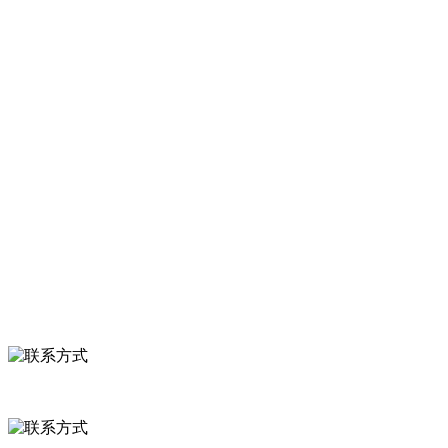
品有速冻甜糯玉米，芦笋，青豆，草莓，花菜，青刀豆，混合菜，胡
萝卜等。
服务支持
关于我们
食品安全知识
食品安全资讯
联系我们
联系方式
河北省保定市徐水县崔庄镇吴庄村