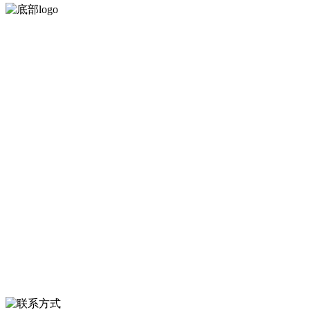
河北乐虎- lehu(游戏)食品有限公司创建于1991年，是经省级注册的大
型农产品加工出口企业，注册资金2000万元，总资产1亿多元。公司产
品有速冻甜糯玉米，芦笋，青豆，草莓，花菜，青刀豆，混合菜，胡
萝卜等。
服务支持
关于我们
食品安全知识
食品安全资讯
联系我们
联系方式