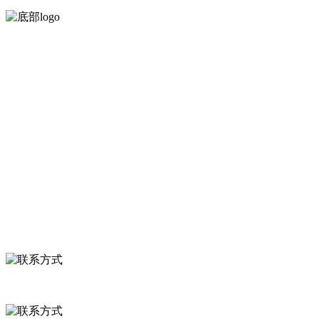
河北乐虎- lehu(游戏)食品有限公司创建于1991年，是经省级注
服务支持
关于我们
食品安全知识
食品安全资讯
联系我们
联系方式
河北省保定市徐水县崔庄镇吴庄村