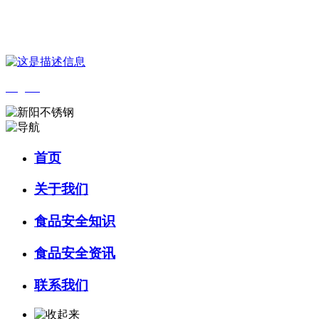
您好，欢迎来到 河北乐虎- lehu(游戏)食品 官方网站！
English
首页
关于我们
食品安全知识
食品安全资讯
联系我们