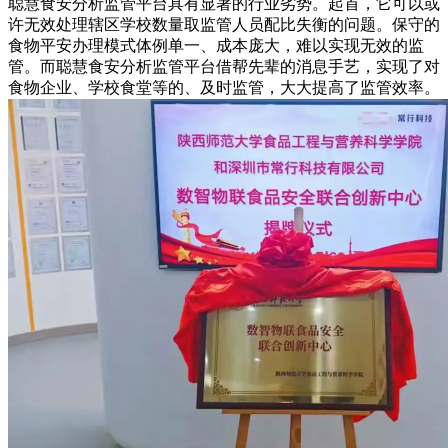
聪慧食安分析监管平台具有显著的行业劣势。起首，它可以或
许无效处理辖区学校数量取监管人员配比失衡的问题。保守的
食物平安办理模式体例单一、成本庞大，难以实现无效的监
管。而聪慧食安分析监管平台借帮先辈的消息手艺，实现了对
食物企业、学校食堂等的、及时监管，大大提高了监管效率。