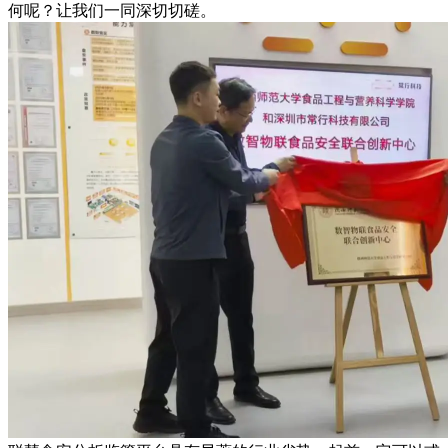
何呢？让我们一同深切切磋。