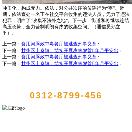
冲击化，构成无力。依法，对公共次序的传谣行为“零”。近
期，依法查处一名正在社交平台收集的违法人员，无力了违法
犯罪，明白了“收集不法外之地”。下一步，街道和将继续连结
高压态势，全力营制明朗有序的收集空间。（通信员孙立
平）。
上一篇：
食用河豚致中毒餐厅被逃查刑事义务
:
下一篇：
甘州区上秦镇：结实开展岁末岁首年月平安出
:
上一篇：
食用河豚致中毒餐厅被逃查刑事义务
:
下一篇：
甘州区上秦镇：结实开展岁末岁首年月平安出
:
QUICK CONTACT US
0312-8799-456
河北乐虎- lehu(游戏)食品有限公司创建于1991年，是经省级注册的大
型农产品加工出口企业，注册资金2000万元，总资产1亿多元。公司产