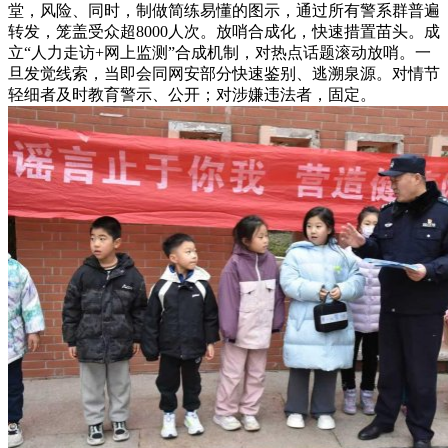
堂，风险、同时，制做简练易懂的图示，通过所有警系群普遍
转发，笼盖受众超8000人次。放哨合成化，快速措置苗头。成
立“人力走访+网上监测”合成机制，对热点话题滚动放哨。一
旦发觉线索，当即会同网安部分快速鉴别、逃溯泉源。对情节
轻细者及时教育警示、公开；对涉嫌违法者，固定。