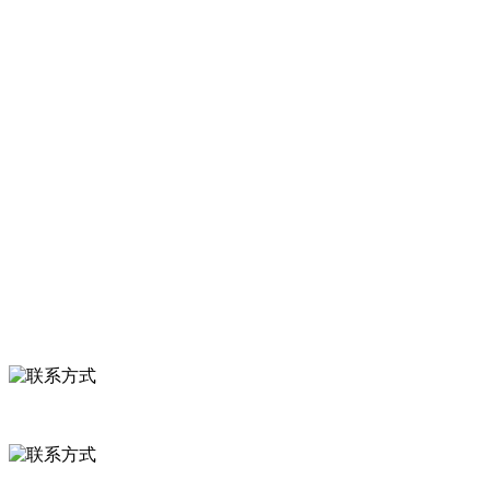
品有速冻甜糯玉米，芦笋，青豆，草莓，花菜，青刀豆，混合菜，胡
萝卜等。
服务支持
关于我们
食品安全知识
食品安全资讯
联系我们
联系方式
河北省保定市徐水县崔庄镇吴庄村