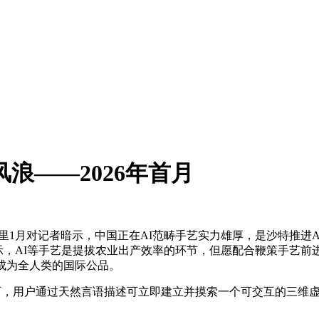
浪——2026年首月
1月对记者暗示，中国正在AI范畴手艺实力雄厚，是沙特推进A
示，AI等手艺是提拔农业出产效率的环节，但愿配合鞭策手艺前
成为全人类的国际公品。
东西，用户通过天然言语描述可立即建立并摸索一个可交互的三维