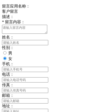
留言应用名称：
客户留言
描述：
*
留言内容：
姓名：
性别：
男
女
手机：
电话：
传真：
邮箱：
地址：