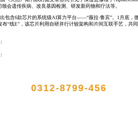
切领会遗传疾病、改良基因检测、研发新药物和疗法等。
6款芯片的系统级AI算力平台——“薇拉·鲁宾”。1月底，微软
布“线E”，该芯片利用自研并行计较架构和片间互联手艺，共
:
:
QUICK CONTACT US
0312-8799-456
册的大型农产品加工出口企业，注册资金2000万元，总资产1亿多元。公司