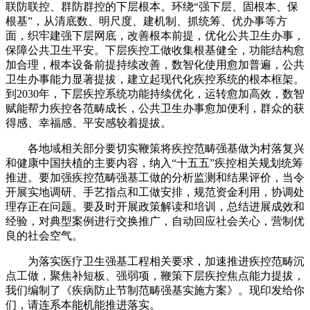
联防联控、群防群控的下层根本。环绕“强下层、固根本、保
根基”，从清底数、明尺度、建机制、抓统筹、优办事等方
面，织牢建强下层网底，改善根本前提，优化公共卫生办事，
保障公共卫生平安。下层疾控工做收集根基健全，功能结构愈
加合理，根本设备前提持续改善，数智化使用愈加普遍，公共
卫生办事能力显著提拔，建立起现代化疾控系统的根本框架。
到2030年，下层疾控系统功能持续优化，运转愈加高效，数智
赋能帮力疾控各范畴成长，公共卫生办事愈加便利，群众的获
得感、幸福感、平安感较着提拔。
各地域相关部分要切实鞭策将疾控范畴强基做为村落复兴
和健康中国扶植的主要内容，纳入“十五五”疾控相关规划统筹
推进。要加强疾控范畴强基工做的分析监测和结果评价，当令
开展实地调研、手艺指点和工做安排，规范资金利用，协调处
理存正在问题。要及时开展政策解读和培训，总结进展成效和
经验，对典型案例进行交换推广，自动回应社会关心，营制优
良的社会空气。
为落实医疗卫生强基工程相关要求，加速推进疾控范畴沉
点工做，聚焦补短板、强弱项，鞭策下层疾控焦点能力提拔，
我们编制了《疾病防止节制范畴强基实施方案》。现印发给你
们，请连系本能机能推进落实。