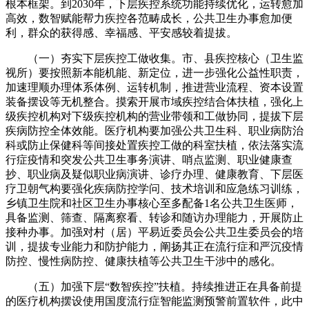
根本框架。到2030年，下层疾控系统功能持续优化，运转愈加
高效，数智赋能帮力疾控各范畴成长，公共卫生办事愈加便
利，群众的获得感、幸福感、平安感较着提拔。
（一）夯实下层疾控工做收集。市、县疾控核心（卫生监
视所）要按照新本能机能、新定位，进一步强化公益性职责，
加速理顺办理体系体例、运转机制，推进营业流程、资本设置
装备摆设等无机整合。摸索开展市域疾控结合体扶植，强化上
级疾控机构对下级疾控机构的营业带领和工做协同，提拔下层
疾病防控全体效能。医疗机构要加强公共卫生科、职业病防治
科或防止保健科等间接处置疾控工做的科室扶植，依法落实流
行症疫情和突发公共卫生事务演讲、哨点监测、职业健康查
抄、职业病及疑似职业病演讲、诊疗办理、健康教育、下层医
疗卫朝气构要强化疾病防控学问、技术培训和应急练习训练，
乡镇卫生院和社区卫生办事核心至多配备1名公共卫生医师，
具备监测、筛查、隔离察看、转诊和随访办理能力，开展防止
接种办事。加强对村（居）平易近委员会公共卫生委员会的培
训，提拔专业能力和防护能力，阐扬其正在流行症和严沉疫情
防控、慢性病防控、健康扶植等公共卫生干涉中的感化。
（五）加强下层“数智疾控”扶植。持续推进正在具备前提
的医疗机构摆设使用国度流行症智能监测预警前置软件，此中