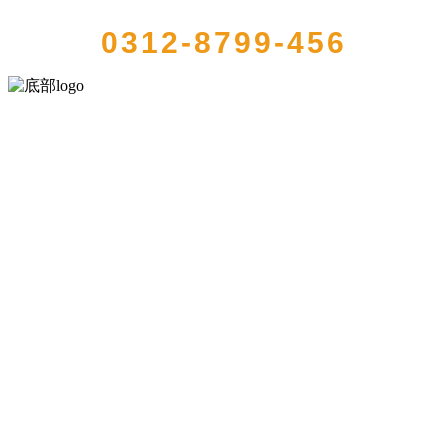
0312-8799-456
河北乐虎- lehu(游戏)食品有限公司创建于1991年，是经省级注册的大
型农产品加工出口企业，注册资金2000万元，总资产1亿多元。公司产
品有速冻甜糯玉米，芦笋，青豆，草莓，花菜，青刀豆，混合菜，胡
萝卜等。
服务支持
关于我们
食品安全知识
食品安全资讯
联系我们