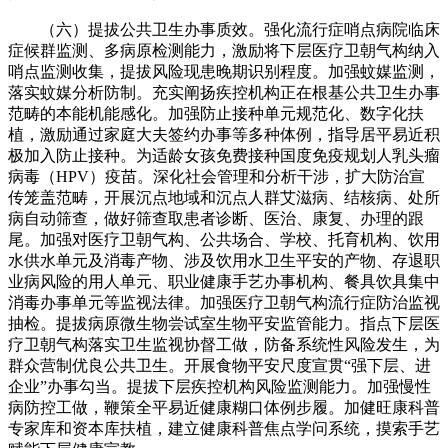
（六）提拔公共卫生办事质效。强化流行症哨点病院临床
症候群监测、多病原检测能力，激励将下层医疗卫朝气构纳入
哨点监测收集，提拔风险现患晚期识别程度。加强蚊媒监测，
落实蚊媒分析防制。充实阐扬疾控机构正在根基公共卫生办事
范畴的本能机能感化。加强防止接种单元规范化、数字化扶
植，激励通过家庭大夫签约办事等多种体例，指导居平易近积
极加入防止接种。为适龄女孩免费接种国度免疫规划人乳头瘤
病毒（HPV）疫苗。深化社会管理和分析干涉，扩大防治宣
传笼盖范畴，开展沉点地域和沉点人群艾滋病、结核病、处所
病自动筛查，做好筛查取患者诊断、医治、康复、办理的跟
尾。加强对医疗卫朝气构、公共场合、学校、托育机构、饮用
水供水单元及消毒产物、涉及饮用水卫生平安的产物、存退职
业病风险的用人单元、职业健康手艺办事机构、餐具饮具集中
消毒办事单元等监视法律。加强医疗卫朝气构流行症防治监视
抽检。提拔病原微生物尝试室生物平安监管能力。指点下层医
疗卫朝气构落实卫生监视协督工做，防备系统性风险发生，为
群众营制优良公共卫生。开展食物平安尺度宣贯“强下层、进
企业”办事勾当。提拔下层疾控机构风险监测能力。加强慢性
病防控工做，鞭策全平易近健康糊口体例步履。加健旺康科普
专家库和资本库扶植，建立健康科普焦点学问系统，摸索手艺