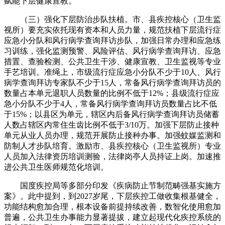
赋能下层健康宣教。
（三）强化下层防治步队扶植。市、县疾控核心（卫生监
视所）要充实依托现有资本和人员力量，规范扶植下层流行症
应急小分队和风行病学查询拜访步队，加强日常办理和应急练
习训练，强化监测预警、风险评估、风行病学查询拜访、应急
措置、查验检测、公共卫生干涉、健康宣教、卫生监视等专业
手艺培训。准绳上，市级流行症应急小分队不少于10人、风行
病学查询拜访专家队不少于15人，常备风行病学查询拜访员的
数量占本单元退职人员数量的比例不低于12%；县级流行症应
急小分队不少于4人，常备风行病学查询拜访员数量占比不低
于15%；以县区为单元，辖区内后备风行病学查询拜访员储蓄
人数占辖区内常住生齿比例不低于3/10万。加强下层防止接种
单元从业人员办理，规范开展防止接种办事。加强蚊媒监测和
防制人才步队培育。激励市、县疾控核心（卫生监视所）专业
人员加入法律资历培训测验，法律岗亭人员持证上岗。加速推
进公共卫生医师规范化培训。
国度疾控局等多部分印发《疾病防止节制范畴强基实施方
案》。此中提到，到2027岁尾，下层疾控工做收集根基健全，
功能结构愈加合理，根本设备前提持续改善，数智化使用愈加
普遍，公共卫生办事能力显著提拔，建立起现代化疾控系统的