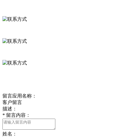
联系方式
河北省保定市徐水县崔庄镇吴庄村
0312-8799456 18633256098
delishipin@yeah.net
给我留言
留言应用名称：
客户留言
描述：
*
留言内容：
姓名：