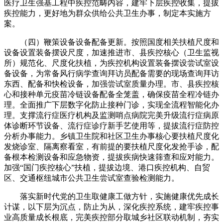
医疗卫生强基工程中疾控范畴内容，建牢下层疾控收集，提拔
疾控能力，更好地为群众供给公共卫生办事，制定本实施方
案。
（四）鞭策设备设备配备更新。按照国度相关扶植尺度和
设备设置装备摆设尺度，加速推进市、县疾控核心（卫生监视
所）规范化、尺度化扶植，为疾控机构设置装备摆设尝试室设
备设备，为常备风行病学查询拜访员配备需要的现场查询拜访
东西、配备和快检设备，加强尝试室质量办理。市、县疾控核
心和接种单元疫苗冷链设备配备全笼盖，确保疫苗全程冷链办
理。全面推广下层数字化防止接种门诊，实现全流程智能化办
理。支撑流行症医疗机构及监测哨点病院完美升级流行症病原
体诊断环节设备、流行症诊疗新手艺使用等，提拔流行症防控
分析办事能力。乡镇卫生院和社区卫生办事核心要扶植尺度化
发烧诊室、隔离察看室，有前提的要扶植尺度化发抢手诊，配
备根本检测设备和应急物资，提拔疾病快速筛查和应对能力。
加强“国门疾控核心”扶植，提拔边境、港口疾控机构、自贸
区、交通枢纽城市公共卫生尝试室查验检测能力。
落实新时代党的卫生取健康工做方针，实施健康优先成长
计谋，以下层为沉点，防止为从，深化疾控系统，建牢疾控事
业高质量成长根底，完美疾控部分取城乡社区联动机制，夯实