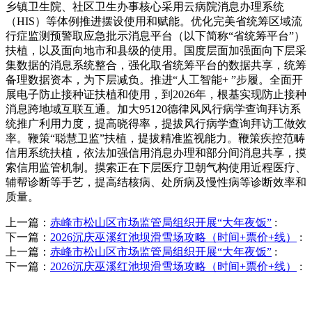
乡镇卫生院、社区卫生办事核心采用云病院消息办理系统
（HIS）等体例推进摆设使用和赋能。优化完美省统筹区域流
行症监测预警取应急批示消息平台（以下简称“省统筹平台”）
扶植，以及面向地市和县级的使用。国度层面加强面向下层采
集数据的消息系统整合，强化取省统筹平台的数据共享，统筹
备理数据资本，为下层减负。推进“人工智能+ ”步履。全面开
展电子防止接种证扶植和使用，到2026年，根基实现防止接种
消息跨地域互联互通。加大95120德律风风行病学查询拜访系
统推广利用力度，提高晓得率，提拔风行病学查询拜访工做效
率。鞭策“聪慧卫监”扶植，提拔精准监视能力。鞭策疾控范畴
信用系统扶植，依法加强信用消息办理和部分间消息共享，摸
索信用监管机制。摸索正在下层医疗卫朝气构使用近程医疗、
辅帮诊断等手艺，提高结核病、处所病及慢性病等诊断效率和
质量。
上一篇：
赤峰市松山区市场监管局组织开展“大年夜饭”
:
下一篇：
2026沉庆巫溪红池坝滑雪场攻略（时间+票价+线）
:
上一篇：
赤峰市松山区市场监管局组织开展“大年夜饭”
:
下一篇：
2026沉庆巫溪红池坝滑雪场攻略（时间+票价+线）
:
QUICK CONTACT US