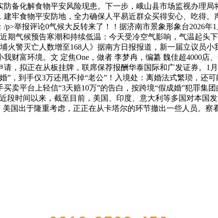
实防备化解食物平安风险现患。下一步，峨山县市场监视办理局
，建牢食物平安防地，全力确保人平易近群众买得安心、吃得。
>举报评论0气候大反转来了！！据济南市景象形象台2026年1
南近期气候预告寒潮和持续低温：今天受冷空气影响，气温起头下降
大埔火警灭亡人数增至168人》据南方日报报道，新一届立议员小
富环境。文 定焦One，做者 李梦冉，编纂 魏佳超4000店、年
请，拟正在从板挂牌，联席保荐报酬华泰国际和广发证券。1月
婚”，到手仅3万还甩不掉“老公”！入境处：离婚法式繁琐，还可
买卖平台上轻信“3天赔10万”的告白，按跨境“假成婚”犯罪
，近段时间以来，截至目前，美国、印度、意大利等多国对本国
”，美国出于隆重考虑，正正在从卡塔尔的环节撤出一些人员。察
QUICK CONTACT US