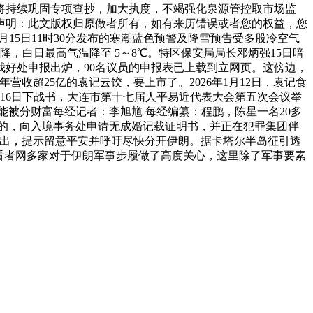
将持续巩固专项查抄，加大执度，不竭强化泉源管控取市场监
声明：此文版权归原做者所有，如有来历错误或者您的权益，您
月15日11时30分发布的寒潮蓝色预警及降雪预告受多股冷空气
，白日最高气温降至 5～8℃。特区保安局局长邓炳强15日暗
我好处申报出炉，90名议员的申报表已上载到立网页。这傍边，
营收超25亿的袁记云饺，要上市了。2026年1月12日，袁记食
16日下战书，大连市第十七届人平易近代表大会第五次会议举
能被分财富每经记者：李旭馗 每经编纂：程鹏，陈星一名20多
集团的，向入境事务处申请无成婚记载证明书，并正在犯罪集团伴
发出，提示留意平安并呼吁尽快分开伊朗。据卡塔尔半岛征引透
看者网多家对于伊朗军事步履做了高度关心，这里除了军事要素