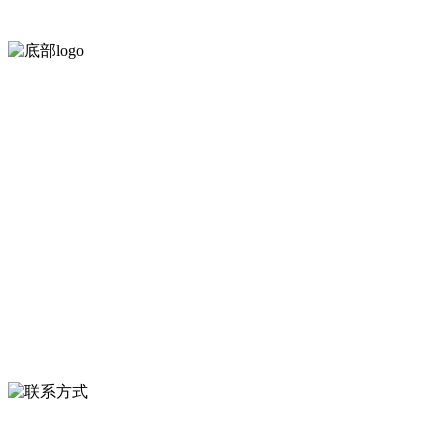
河北乐虎- lehu(游戏)食品有限公司创建于1991年，是经省级注
服务支持
关于我们
食品安全知识
食品安全资讯
联系我们
联系方式
河北省保定市徐水县崔庄镇吴庄村