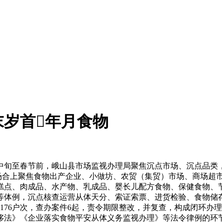
岁首年月食物
月中旬至春节前，峨山县市场监视办理局聚焦沉点市场、沉点品类
，场合上聚焦食物出产企业、小做坊、农贸（集贸）市场、商场超
糕点、肉成品、水产物、乳成品、婴长儿配方食物、保健食物、
等体例，沉点核查运营从体天分、索证索票、进货检验、食物储
176户次，查办案件6起，责令期限整改，并复查，构成闭环办
侈法》《企业落实食物平安从体义务监视办理》等法令律例的环