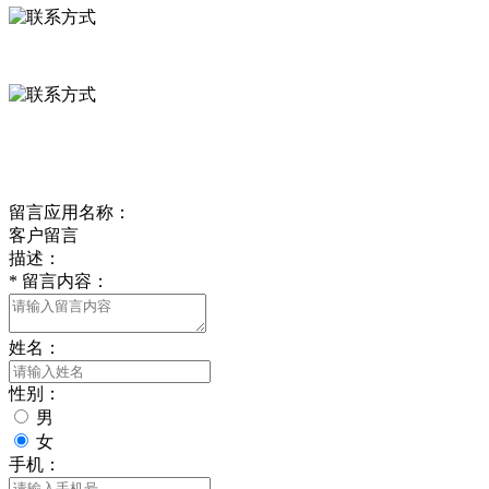
0312-8799456 18633256098
delishipin@yeah.net
给我留言
留言应用名称：
客户留言
描述：
*
留言内容：
姓名：
性别：
男
女
手机：