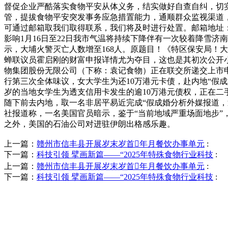
督促企业严酷落实食物平安从体义务，结实做好自查自纠，切
管，提拔食物平安突发事务应急措置能力，通顺群众监视渠道
可通过邮箱取我们取得联系，我们将及时进行处置。邮箱地址：/p
影响1月16日至22日我市气温将持续下降伴有一次较着降雪济
示，大埔火警灭亡人数增至168人。原题目！《特区保安局！
蝉联议员霍启刚的财富申报详情尤为夺目，这也是其初次公开小我财
物集团股份无限公司（下称：袁记食物）正在联交所递交上市申
行第三次全体味议，女大学生为还10万港元卡债，赴内地“假成
岁的当地女学生为透支信用卡发生的逾10万港元债权，正在二手
随下前去内地，取一名非居平易近完成“假成婚分析外媒报道
社报道称，一名美国官员暗示，鉴于“当前地域严重场面地步
之外，美国的石油公司对进驻伊朗出格感乐趣。
上一篇：
赣州市信丰县开展岁末岁首年月餐饮办事单元
:
下一篇：
科技引领 擘画新篇——“2025年特殊食物行业科技
:
上一篇：
赣州市信丰县开展岁末岁首年月餐饮办事单元
:
下一篇：
科技引领 擘画新篇——“2025年特殊食物行业科技
: