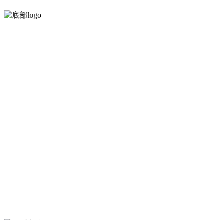
河北乐虎- lehu(游戏)食品有限公司创建于1991年，是经省级注册的大
型农产品加工出口企业，注册资金2000万元，总资产1亿多元。公司产
品有速冻甜糯玉米，芦笋，青豆，草莓，花菜，青刀豆，混合菜，胡
萝卜等。
服务支持
关于我们
食品安全知识
食品安全资讯
联系我们
联系方式