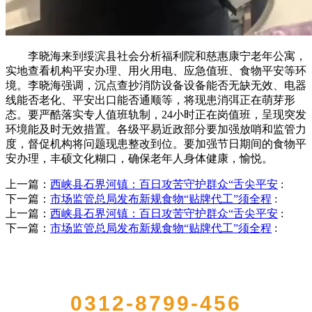
李晓海来到绥滨县社会分析福利院和慈惠康宁老年公寓，
实地查看机构平安办理、用火用电、应急值班、食物平安等环
境。李晓海强调，沉点查抄消防设备设备能否无缺无效、电器
线能否老化、平安出口能否通顺等，将现患消弭正在萌芽形
态。要严酷落实专人值班轨制，24小时正在岗值班，呈现突发
环境能及时无效措置。各级平易近政部分要加强放哨和监管力
度，督促机构将问题现患整改到位。要加强节日期间的食物平
安办理，丰硕文化糊口，确保老年人身体健康，愉悦。
上一篇：
西峡县石界河镇：百日攻苦守护群众“舌尖平安
:
下一篇：
市场监管总局发布新规食物“贴牌代工”须全程
:
上一篇：
西峡县石界河镇：百日攻苦守护群众“舌尖平安
:
下一篇：
市场监管总局发布新规食物“贴牌代工”须全程
:
QUICK CONTACT US
0312-8799-456