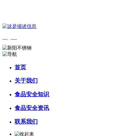
您好，欢迎来到 河北乐虎- lehu(游戏)食品 官方网站！
English
首页
关于我们
食品安全知识
食品安全资讯
联系我们