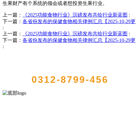
生果财产有个系统的领会或者想投资生果行业。
上一篇：
《2025功能食物行业》沉磅发布共绘行业新蓝图
:
下一篇：
各省份发布的保健食物相关律例汇总【2025-10-29更
:
上一篇：
《2025功能食物行业》沉磅发布共绘行业新蓝图
:
下一篇：
各省份发布的保健食物相关律例汇总【2025-10-29更
:
QUICK CONTACT US
0312-8799-456
河北乐虎- lehu(游戏)食品有限公司创建于1991年，是经省级注册的大
型农产品加工出口企业，注册资金2000万元，总资产1亿多元。公司产
品有速冻甜糯玉米，芦笋，青豆，草莓，花菜，青刀豆，混合菜，胡
萝卜等。