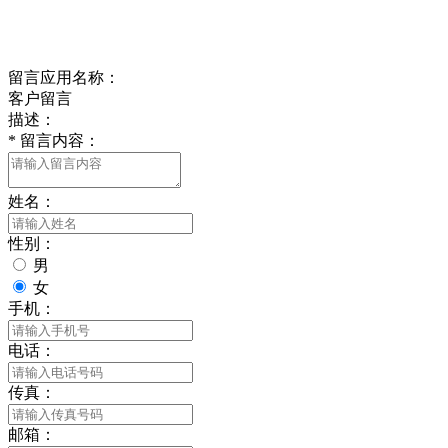
delishipin@yeah.net
给我留言
留言应用名称：
客户留言
描述：
*
留言内容：
姓名：
性别：
男
女
手机：
电话：
传真：
邮箱：