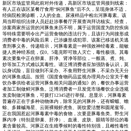
新区市场监管局此前对外传递，高新区市场监管局接到线索：
有人正在该区某餐厅食用“焖河豚鱼”后不久，呈现身体不适，
经病院检测诊断，2人的全血、尿液样品中检出河豚毒素。该
局当即组织法律人员赶赴涉事餐厅开展查询拜访核实。经查，
涉案商家所运营的河豚鱼来历不明，属于运营国度为防控疾病
等特殊需要明令出产运营食物的违法行为，且该行为间接形成
消费者中毒的风险后果，已涉嫌形成犯罪。该案已移送机关逃
查刑事义务。传递暗示，河豚毒素是一种强效神经毒素，能敏
捷人类神经系统，仅0。5毫克即可致人灭亡，毒性极强。其毒
素次要集中正在卵巢、肝净、肾净等部位，一般蒸、煮、炖、
炒等加工方式难以其毒性。请泛博消费者应加强防备认识，莫
以身试险，盲目做到不采办、不食用野生河豚，不采办无天分
的河豚鱼成品。按照《国度食物药品监视办理局办公室关于餐
饮办事供给者运营河豚鱼相关问题的通知》的，餐饮办事运营
者加工制做鲜河豚鱼。泛博消费者一旦发觉市场餐饮企业违规
发卖制做河豚鱼，可拨打12345进行举报。息显示，河豚毒素
普遍存正在于多种动物体内，除常见的河豚外，还有蝾螈、蟾
蜍、多棘槭海星、云斑裸颊虾虎鱼、斑纹爱洁蟹和圆尾鲎等。
正在我国惹起河豚毒素中毒的食物，次要是豚毒鱼类。野生河
豚内净（特别是卵巢、肝净）、血液、皮肤、眼睛等部位的毒
素含量较高。河豚正在生殖季候时的毒性特别强，且雌性毒性