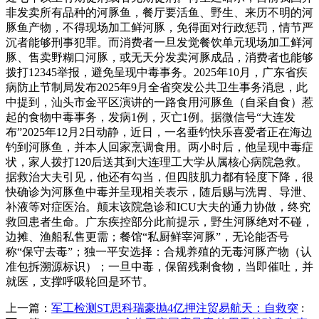
非发卖所有品种的河豚鱼，餐厅要活鱼、野生、来历不明的河
豚鱼产物，不得现场加工鲜河豚，免得面对行政惩罚，情节严
沉者能够刑事犯罪。而消费者一旦发觉餐饮单元现场加工鲜河
豚、售卖野糊口河豚，或无天分发卖河豚成品，消费者也能够
拨打12345举报，避免呈现中毒事务。2025年10月，广东省疾
病防止节制局发布2025年9月全省突发公共卫生事务消息，此
中提到，汕头市金平区演讲的一路食用河豚鱼（自采自食）惹
起的食物中毒事务，发病1例，灭亡1例。据微信号“大连发
布”2025年12月2日动静，近日，一名垂钓快乐喜爱者正在海边
钓到河豚鱼，并本人回家烹调食用。两小时后，他呈现中毒症
状，家人拨打120后送其到大连理工大学从属核心病院急救。
据救治大夫引见，他还有勾当，但四肢肌力都有轻度下降，很
快确诊为河豚鱼中毒并呈现相关表示，随后赐与洗胃、导泄、
补液等对症医治。颠末该院急诊和ICU大夫的通力协做，终究
救回患者生命。广东疾控部分此前提示，野生河豚绝对不碰，
边摊、渔船私售更需；餐馆“私厨鲜宰河豚”，无论能否号
称“保守去毒”；独一平安选择：合规养殖的无毒河豚产物（认
准包拆溯源标识）；一旦中毒，保留残剩食物，当即催吐，并
就医，支撑呼吸轮回是环节。
上一篇：
军工检测ST思科瑞豪抛4亿押注贸易航天：自救突
: