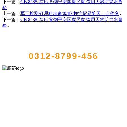
下一篇：
GB 8538-2016 食物平安国度尺度 饮用天然矿泉水查
验
:
上一篇：
军工检测ST思科瑞豪抛4亿押注贸易航天：自救突
:
下一篇：
GB 8538-2016 食物平安国度尺度 饮用天然矿泉水查
验
:
QUICK CONTACT US
0312-8799-456
河北乐虎- lehu(游戏)食品有限公司创建于1991年，是经省级注册的大
型农产品加工出口企业，注册资金2000万元，总资产1亿多元。公司产
品有速冻甜糯玉米，芦笋，青豆，草莓，花菜，青刀豆，混合菜，胡
萝卜等。
服务支持
关于我们