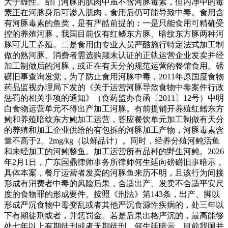
大于雄性。部门河豚的肌肉中虽不含河豚毒素，但内净中的毒
素正在河豚身后可渗入肌肉，食用后仍可能导致中毒。食用含
有河豚毒素的鱼类，是有严酷前提的：一是只能食用可精确受
控的养殖河豚，我国目前仅有红鳍东方豚、暗纹东方豚两种河
豚可儿工养殖。二是食用由专业人员严酷施行特定法式加工制
做的熟河豚。消费者需选购颠末认证的正轨运营企业发卖并经
加工制做后的河豚，或正在有天分的规范运营的餐馆食用。磅
礴旧事查询发觉，为了防止食用河豚中毒，2011年原国度食物
药品监视办理局下发的《关于运营河豚导致食物中毒案件行政
惩罚的相关事项的通知》（食药监办食函〔2011〕12号）中明
白食物运营单元不得出产加工河豚。有前提铺开养殖红鳍东方
鲀和养殖暗纹东方鲀加工运营，答应餐饮单元加工制做有天分
的养殖和加工企业供给的有包拆的河豚加工产物，河豚毒素含
量不高于2。2mg/kg（以鲜品计）。同时，经养分殖河鲀活鱼
和未经加工的河鲀整鱼。加工运营所有品种的野生河鲀。2026
年2月1日，广东国鼎律师事务所律师何生廷向磅礴旧事暗示，
具体本案，餐厅运营者发卖的河豚鱼来历不明，且该行为间接
形成有消费者中毒的风险后果，合适出产、发卖不合适平安尺
度的食物罪的形成要件。按照《刑法》第143条，出产、脚以
形成严沉食物中毒变乱或者其他严沉食源性疾病的，处三年以
下有期徒刑或者，并惩罚金。若是后果出格严沉的，最高能够
处七年以上有期徒刑或者无期徒刑。何生廷暗示，目前我国并