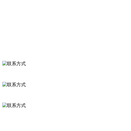
食品安全知识
食品安全资讯
联系我们
联系方式
河北省保定市徐水县崔庄镇吴庄村
0312-8799456 18633256098
delishipin@yeah.net
给我留言