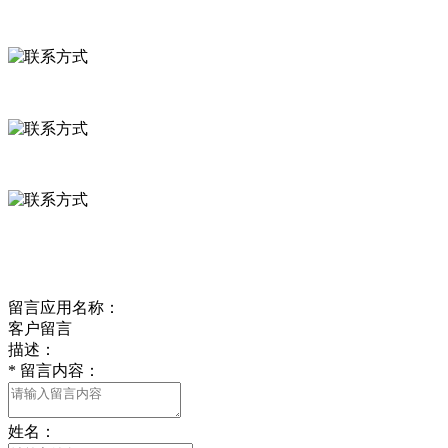
联系方式
河北省保定市徐水县崔庄镇吴庄村
0312-8799456 18633256098
delishipin@yeah.net
给我留言
留言应用名称：
客户留言
描述：
*
留言内容：
姓名：