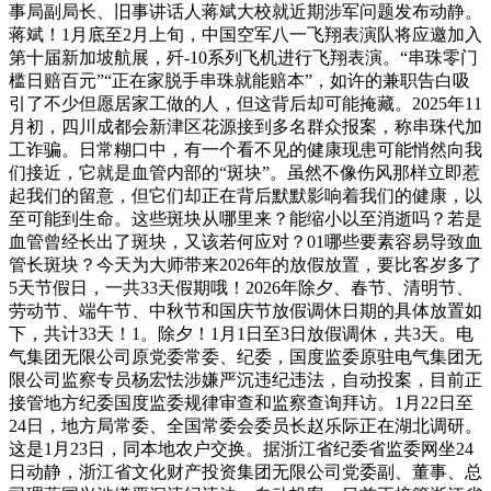
事局副局长、旧事讲话人蒋斌大校就近期涉军问题发布动静。
蒋斌！1月底至2月上旬，中国空军八一飞翔表演队将应邀加入
第十届新加坡航展，歼-10系列飞机进行飞翔表演。“串珠零门
槛日赔百元”“正在家脱手串珠就能赔本”，如许的兼职告白吸
引了不少但愿居家工做的人，但这背后却可能掩藏。2025年11
月初，四川成都会新津区花源接到多名群众报案，称串珠代加
工诈骗。日常糊口中，有一个看不见的健康现患可能悄然向我
们接近，它就是血管内部的“斑块”。虽然不像伤风那样立即惹
起我们的留意，但它们却正在背后默默影响着我们的健康，以
至可能到生命。这些斑块从哪里来？能缩小以至消逝吗？若是
血管曾经长出了斑块，又该若何应对？01哪些要素容易导致血
管长斑块？今天为大师带来2026年的放假放置，要比客岁多了
5天节假日，一共33天假期哦！2026年除夕、春节、清明节、
劳动节、端午节、中秋节和国庆节放假调休日期的具体放置如
下，共计33天！1。除夕！1月1日至3日放假调休，共3天。电
气集团无限公司原党委常委、纪委，国度监委原驻电气集团无
限公司监察专员杨宏怯涉嫌严沉违纪违法，自动投案，目前正
接管地方纪委国度监委规律审查和监察查询拜访。1月22日至
24日，地方局常委、全国常委会委员长赵乐际正在湖北调研。
这是1月23日，同本地农户交换。据浙江省纪委省监委网坐24
日动静，浙江省文化财产投资集团无限公司党委副、董事、总