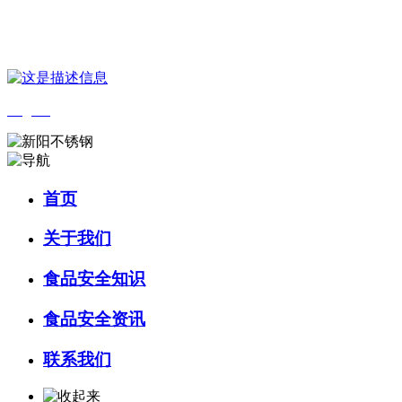
您好，欢迎来到 河北乐虎- lehu(游戏)食品 官方网站！
English
首页
关于我们
食品安全知识
食品安全资讯
联系我们