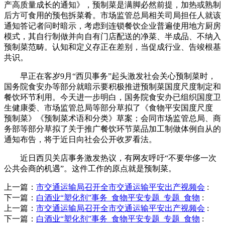
产高质量成长的通知》，预制菜是满脚必然前提，加热或熟制
后方可食用的预包拆菜肴。市场监管总局相关司局担任人就该
通知答记者问时暗示，考虑到连锁餐饮企业普遍使用地方厨房
模式，其自行制做并向自有门店配送的净菜、半成品、不纳入
预制菜范畴。认知和定义存正在差别，当促成行业、告竣根基
共识。
早正在客岁9月“西贝事务”起头激发社会关心预制菜时，
国务院食安办等部分就暗示要积极推进预制菜国度尺度制定和
餐饮环节利用。今天进一步明白，国务院食安办已组织国度卫
生健康委、市场监管总局等部分草拟了《食物平安国度尺度
预制菜》《预制菜术语和分类》草案；会同市场监管总局、商
务部等部分草拟了关于推广餐饮环节菜品加工制做体例自从的
通知布告，将于近日向社会公开收罗看法。
近日西贝关店事务激发热议，有网友呼吁“不要华侈一次
公共会商的机遇”。这件工作的原点就是预制菜。
上一篇：
市交通运输局召开全市交通运输平安出产视频会
:
下一篇：
白酒业“塑化剂”事务_食物平安专题_专题_食物
:
上一篇：
市交通运输局召开全市交通运输平安出产视频会
:
下一篇：
白酒业“塑化剂”事务_食物平安专题_专题_食物
: