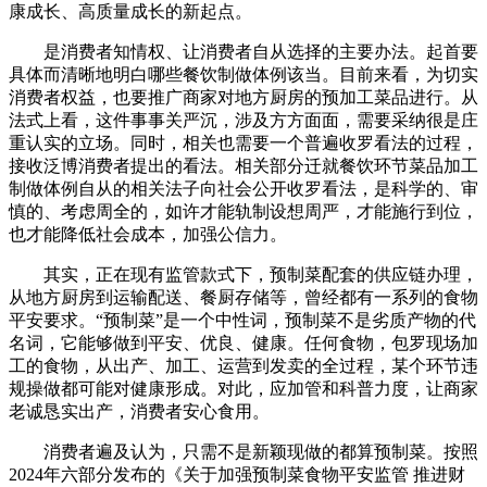
康成长、高质量成长的新起点。
是消费者知情权、让消费者自从选择的主要办法。起首要
具体而清晰地明白哪些餐饮制做体例该当。目前来看，为切实
消费者权益，也要推广商家对地方厨房的预加工菜品进行。从
法式上看，这件事事关严沉，涉及方方面面，需要采纳很是庄
重认实的立场。同时，相关也需要一个普遍收罗看法的过程，
接收泛博消费者提出的看法。相关部分迁就餐饮环节菜品加工
制做体例自从的相关法子向社会公开收罗看法，是科学的、审
慎的、考虑周全的，如许才能轨制设想周严，才能施行到位，
也才能降低社会成本，加强公信力。
其实，正在现有监管款式下，预制菜配套的供应链办理，
从地方厨房到运输配送、餐厨存储等，曾经都有一系列的食物
平安要求。“预制菜”是一个中性词，预制菜不是劣质产物的代
名词，它能够做到平安、优良、健康。任何食物，包罗现场加
工的食物，从出产、加工、运营到发卖的全过程，某个环节违
规操做都可能对健康形成。对此，应加管和科普力度，让商家
老诚恳实出产，消费者安心食用。
消费者遍及认为，只需不是新颖现做的都算预制菜。按照
2024年六部分发布的《关于加强预制菜食物平安监管 推进财