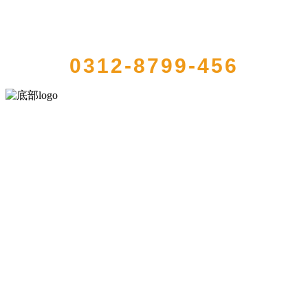
QUICK CONTACT US
0312-8799-456
河北乐虎- lehu(游戏)食品有限公司创建于1991年，是经省级注册的大
型农产品加工出口企业，注册资金2000万元，总资产1亿多元。公司产
品有速冻甜糯玉米，芦笋，青豆，草莓，花菜，青刀豆，混合菜，胡
萝卜等。
服务支持
关于我们
食品安全知识
食品安全资讯