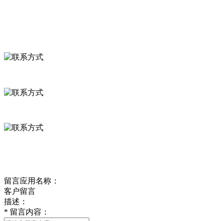
联系我们
联系方式
河北省保定市徐水县崔庄镇吴庄村
0312-8799456 18633256098
delishipin@yeah.net
给我留言
留言应用名称：
客户留言
描述：
*
留言内容：