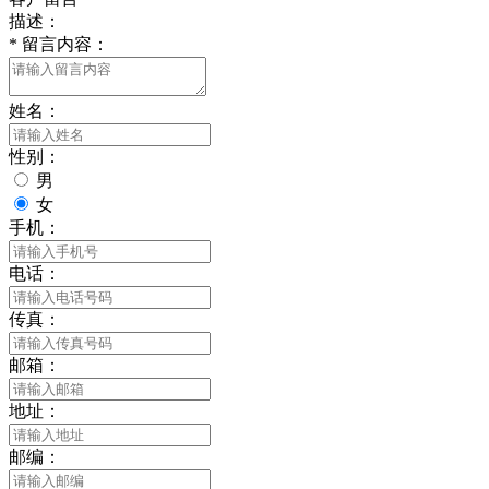
描述：
*
留言内容：
姓名：
性别：
男
女
手机：
电话：
传真：
邮箱：
地址：
邮编：