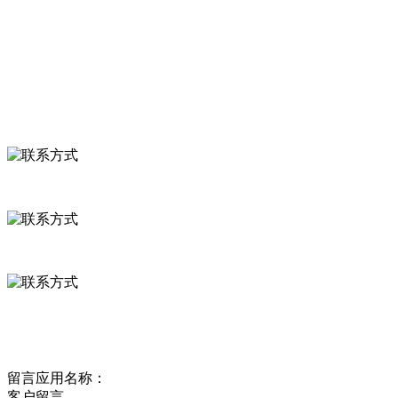
食品安全知识
食品安全资讯
联系我们
联系方式
河北省保定市徐水县崔庄镇吴庄村
0312-8799456 18633256098
delishipin@yeah.net
给我留言
留言应用名称：
客户留言