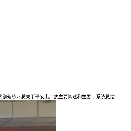
彻落练习总关于平安出产的主要阐述和主要，系统总结