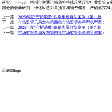
落实。下一步，梧州市交通运输局将持续压紧压实行业监管义
部分的会商研判，强化应急力量预置和物资储蓄，严酷落实2
上一篇：
2025年度“守护消费”铁拳步履典型案例（第九批
:
下一篇：
市场监管总局发布第四批市场监管办事型执型案
:
上一篇：
2025年度“守护消费”铁拳步履典型案例（第九批
:
下一篇：
市场监管总局发布第四批市场监管办事型执型案
:
河北乐虎- lehu(游戏)食品有限公司创建于1991年，是经省级注
服务支持
关于我们