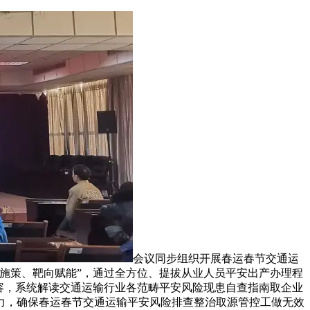
会议同步组织开展春运春节交通运
施策、靶向赋能”，通过全方位、提拔从业人员平安出产办理程
容，系统解读交通运输行业各范畴平安风险现患自查指南取企业
力，确保春运春节交通运输平安风险排查整治取源管控工做无效