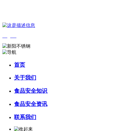
您好，欢迎来到 河北乐虎- lehu(游戏)食品 官方网站！
English
首页
关于我们
食品安全知识
食品安全资讯
联系我们