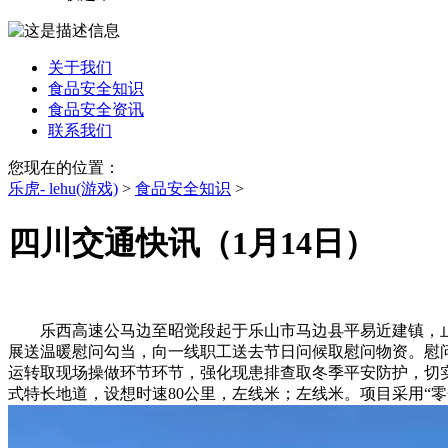
关于我们
食品安全知识
食品安全资讯
联系我们
您现在的位置：
乐虎- lehu(游戏)
>
食品安全知识
>
四川交通快讯（1月14日）
乐西高速公马边至昭觉段起于乐山市马边县平易近建镇，止于
展送温暖慰问勾当，向一线职工送去节日问候取慰问物资。慰
运转取现场操做环节环节，强化现患排查取冬季平安防护，切
式特长地道，设想时速80公里，左线米；左线米。项目采用“