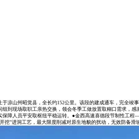
凉山州昭觉县，全长约152公里。该段的建成通车，完全竣事
问组到现场取职工亲热交换，领会冬季工做放置取糊口需求，感
实保障人员平安取枢纽平稳运转。●金西高速喜德段节制性工程
零开挖”进洞工艺，最大限度削减对原生地貌的扰动，无效防备滑