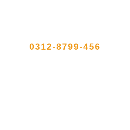
QUICK CONTACT US
0312-8799-456
册的大型农产品加工出口企业，注册资金2000万元，总资产1亿多元。公司