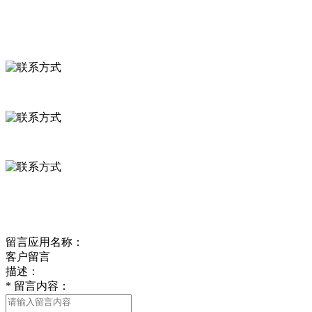
联系我们
联系方式
河北省保定市徐水县崔庄镇吴庄村
0312-8799456 18633256098
delishipin@yeah.net
给我留言
留言应用名称：
客户留言
描述：
*
留言内容：