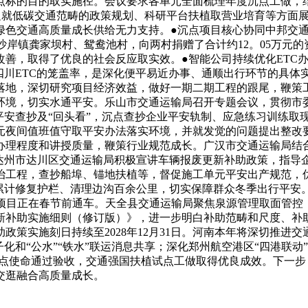
点标的目的取实施径。会议要求各单元全面梳理年度沉点工做，
边就低碳交通范畴的政策规划、科研平台扶植取营业培育等方面
绿色交通高质量成长供给无力支持。●沉点项目核心协同中邦交
市沙岸镇龚家坝村、鸳鸯池村，向两村捐赠了合计约12。05万元
善，取得了优良的社会反应取实效。●智能公司持续优化ETC办
四川ETC的笼盖率，是深化便平易近办事、通顺出行环节的具
落地，深切研究项目经济效益，做好一期二期工程的跟尾，鞭策
环境，切实水通平安。乐山市交通运输局召开专题会议，贯彻市
平安查抄及“回头看”，沉点查抄企业平安轨制、应急练习训练取
元夜间值班值守取平安办法落实环境，并就发觉的问题提出整改
办理程度和讲授质量，鞭策行业规范成长。广汉市交通运输局结
州市达川区交通运输局积极宣讲车辆报废更新补助政策，指导企业
整治工程，查抄船埠、锚地扶植等，督促施工单元平安出产规范
累计修复护栏、清理边沟百余公里，切实保障群众冬季出行平安
点项目正在春节前通车。天全县交通运输局聚焦泉源管理取面管控
新补助实施细则（修订版）》，进一步明白补助范畴和尺度、补
策实施刻日持续至2028年12月31日。河南本年将深切推进交
化和“公水”“铁水”联运消息共享；深化郑州航空港区“四港联
试点使命通过验收，交通强国扶植试点工做取得优良成效。下一
交逛融合高质量成长。