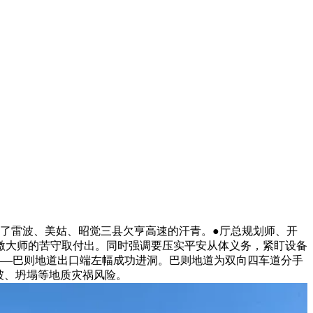
了雷波、美姑、昭觉三县欠亨高速的汗青。●厅总规划师、开
激大师的苦守取付出。同时强调要压实平安从体义务，紧盯设备
——巴则地道出口端左幅成功进洞。巴则地道为双向四车道分手
坡、坍塌等地质灾祸风险。