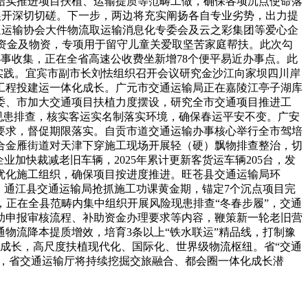
结实推进项目扶植、运输提质等范畴工做，确保各项沉点使命落
展开深切切磋。下一步，两边将充实阐扬各自专业劣势，出力提
通运输协会大件物流取运输消息化专委会及云之彩集团等爱心企
的资金及物资，专项用于留守儿童关爱取坚苦家庭帮扶。此次勾
事收集，正在全省高速公收费坐新增78个便平易近办事点。此
体实践。宜宾市副市长刘怯组织召开会议研究金沙江向家坝四川岸
工程投建运一体化成长。广元市交通运输局正在嘉陵江亭子湖库
委、市加大交通项目扶植力度摆设，研究全市交通项目推进工
现患排查，核实客运实名制落实环境，确保春运平安不变。广安
要求，督促期限落实。自贡市道交通运输办事核心举行全市驾培
合金雁街道对天津下穿施工现场开展轻（硬）飘物排查整治，切
加快裁减老旧车辆，2025年累计更新客货运车辆205台，发
，优化施工组织，确保项目按进度推进。旺苍县交通运输局环
。通江县交通运输局抢抓施工功课黄金期，锚定7个沉点项目完
，正在全县范畴内集中组织开展风险现患排查“冬春步履”，交通
助申报审核流程、补助资金办理要求等内容，鞭策新一轮老旧营
通物流降本提质增效，培育3条以上“铁水联运”精品线，打制豫
动”成长，高尺度扶植现代化、国际化、世界级物流枢纽。省“交通
步，省交通运输厅将持续挖掘交旅融合、都会圈一体化成长潜