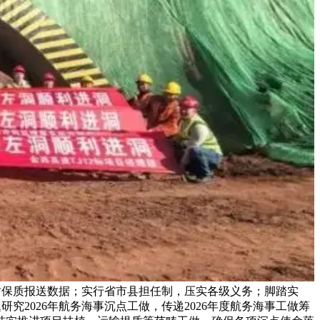
时保质报送数据；实行省市县担任制，压实各级义务；脚踏实
2026年航务海事沉点工做，传递2026年度航务海事工做筹