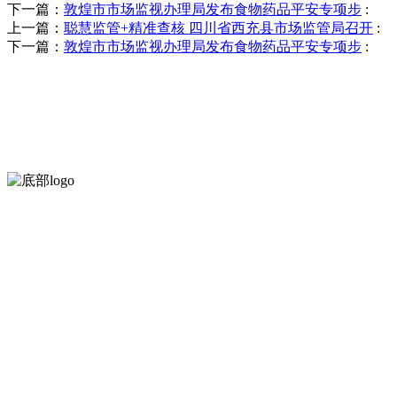
下一篇：
敦煌市市场监视办理局发布食物药品平安专项步
:
上一篇：
聪慧监管+精准查核 四川省西充县市场监管局召开
:
下一篇：
敦煌市市场监视办理局发布食物药品平安专项步
:
河北乐虎- lehu(游戏)食品有限公司创建于1991年，是经省级注
服务支持
关于我们
食品安全知识
食品安全资讯