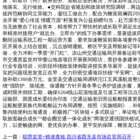
算，听取市（州）航务部分、港航企业的看法，并谋划年度沉
地落实、见行收效。●交科院赴省规划和政策研究院调研，两
拔跨范畴协同立异能力，凝结工做合力，配合为鞭策斑斓四川
业开展“爱心传送 情暖万源”村落复兴公益捐赠勾当，赴万源
当无效整合了社会资本，精准帮力了帮扶村的成长取平易近生改
举精准对接用户“就近办、立即办”的线下办事需求，显著提拔
翻坝运输系统工程一期运营方案，要求加速鞭策前期各项要件
区开展水上结合巡航，沉点放哨通航、桥区平安及帮航标记等
做，全力冲刺一季度“开门红”。凉山州交通运输局开展春运前
市交通质监坐对华蓥山地道项目开展夜间暗访，查抄各参建单
行业专题培训，分阶段环绕政策律例取讲授实务等展开，提拔
实把问题现患发觉正在早，全力织密交通项目扶植“平安网”。达
放补助1360余万元。金堂县交通运输局调研沱江五凤溪航道
绕“强防护、除现患、保通顺”方针开展冬季公养护提拔步履，
成时限并倒排工期，确保S204线山花顶地道及引道工程等沉
运输部、国度成长委结合印发《交通运输老旧营运船舶报废更
运船舶更新换代和船舶运力布局调整。按照《实施细则》，补助政
鲁内陆便利出海通道，积极推广“区块链＋多式联运”，单证电子
取旅逛融合成长”“都会圈交通一体化成长”两项交通强国扶植
力，以更畅捷的网、更优良的办事、更平安的保障，鞭策龙江
上一篇：
聪慧监管+精准查核 四川省西充县市场监管局召开
: