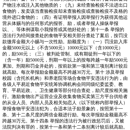
产物注水或注入其他物质的；（九）未经查验检疫不法进出口
食物的，发卖该当查验检疫却未查验检疫或查验检疫不及格的
境外进口食物的；（四）有证明举报人因举报行为获得其他运
营从体赐与的任何形式的报答、励，或者举报人操纵举报
以、、等体例谋取小我报答或其他好处的；第十一条 举报的
违法行为经间接查处的食物平安相关部分查处了案后，按罚没
款缴库金额大小赐与一次性励。励额度为：（一）罚没款入库
金额5000元以上（不含5000元）10000元以下（含10000元）
的，励500元；（三）被判处管制、或有期徒刑一年以下的
（含一年）励5000元，刑期一年以上的按每跨越一年励5000元
累加。刑期和罚金并处的，按前款第一项和第三项别离计较后
就高励。每次举报励金额最高不跨越30万元。第十 涉及举报
校园（含托长机构）和养老院等场合食物平安违法行为的，由
各级人平易近食物平安统筹协调机构会同同级纪委监委、教
育、平易近政、、卫生健康等部分结合查处，励尺度按相关施
行。激励食物出产运营企业及收集食物买卖第三方平台供给者
的从业人员、内部人员及相关知恋人（以下统称内部举报人）
举报食物平安违法犯为，合适本法子励景象的，按照第十一
条、第十二条尺度的两倍金额进行励。每次举报励金额最高不
跨越30万元。第十四条 举报的违法行为被行政惩罚后，又被
法院判决有罪的，按第十一条和第十二条别离计较后就高励。