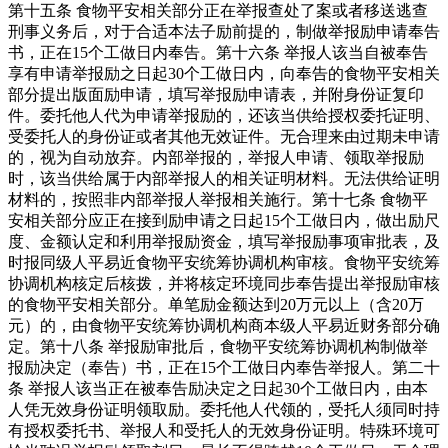
第十五条 食物平安相关部分正在举报查处了案或者移送逃查
刑事义务后，对于合适本法子励前提的，制做举报励申请奉告
书，正在15个工做日内奉告。第十六条 举报人该当自被奉告
享有申请举报励之日起30个工做日内，向奉告的食物平安相关
部分提出版面励申请，填写举报励申请表，并附身份证复印
件。委托他人代为申请举报励的，还该当供给授权委托证明、
受委托人的身份证或者其他无效证件。无合理来由过期未申请
的，视为自动放弃。内部举报的，举报人申请、领取举报励
时，该当供给属于内部举报人的相关证明材料。无法供给证明
材料的，按照非内部举报人举报相关施行。第十七条 食物平
安相关部分应正在接到励申请之日起15个工做日内，做出励尺
度、金额认定和利用举报励资金，填写举报励事项审批表，及
时报同级人平易近食物平安统筹协调机构审核。食物平安统筹
协调机构核定后核拨，并将核定环境同步奉告提出举报励审核
的食物平安相关部分。单笔励金额达到20万元以上（含20万
元）的，由食物平安统筹协调机构商本级人平易近财务部分确
定。第十八条 举报励审批后，食物平安统筹协调机构制做举
报励决定（奉告）书，正在15个工做日内奉告举报人。第二十
条 举报人该当正在被奉告励决定之日起30个工做日内，由本
人凭无效身份证明领取励。委托他人代领的，受托人须同时持
有授权委托书、举报人和受托人的无效身份证明。特殊环境可