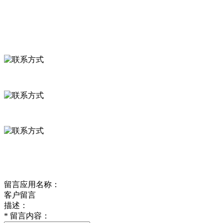
联系我们
联系方式
河北省保定市徐水县崔庄镇吴庄村
0312-8799456 18633256098
delishipin@yeah.net
给我留言
留言应用名称：
客户留言
描述：
*
留言内容：