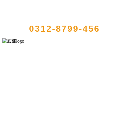
QUICK CONTACT US
0312-8799-456
河北乐虎- lehu(游戏)食品有限公司创建于1991年，是经省级注册的大
型农产品加工出口企业，注册资金2000万元，总资产1亿多元。公司产
品有速冻甜糯玉米，芦笋，青豆，草莓，花菜，青刀豆，混合菜，胡
萝卜等。
服务支持
关于我们
食品安全知识
食品安全资讯