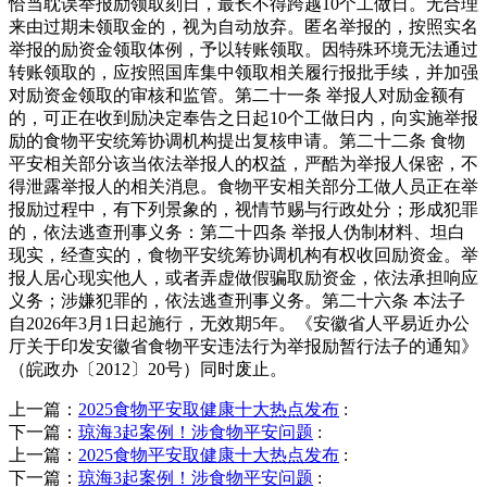
恰当耽误举报励领取刻日，最长不得跨越10个工做日。无合理
来由过期未领取金的，视为自动放弃。匿名举报的，按照实名
举报的励资金领取体例，予以转账领取。因特殊环境无法通过
转账领取的，应按照国库集中领取相关履行报批手续，并加强
对励资金领取的审核和监管。第二十一条 举报人对励金额有
的，可正在收到励决定奉告之日起10个工做日内，向实施举报
励的食物平安统筹协调机构提出复核申请。第二十二条 食物
平安相关部分该当依法举报人的权益，严酷为举报人保密，不
得泄露举报人的相关消息。食物平安相关部分工做人员正在举
报励过程中，有下列景象的，视情节赐与行政处分；形成犯罪
的，依法逃查刑事义务：第二十四条 举报人伪制材料、坦白
现实，经查实的，食物平安统筹协调机构有权收回励资金。举
报人居心现实他人，或者弄虚做假骗取励资金，依法承担响应
义务；涉嫌犯罪的，依法逃查刑事义务。第二十六条 本法子
自2026年3月1日起施行，无效期5年。《安徽省人平易近办公
厅关于印发安徽省食物平安违法行为举报励暂行法子的通知》
（皖政办〔2012〕20号）同时废止。
上一篇：
2025食物平安取健康十大热点发布
:
下一篇：
琼海3起案例！涉食物平安问题
:
上一篇：
2025食物平安取健康十大热点发布
:
下一篇：
琼海3起案例！涉食物平安问题
: