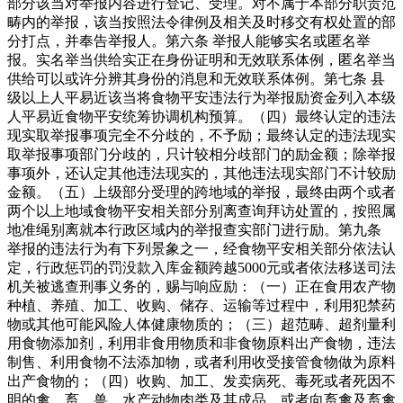
部分该当对举报内容进行登记、受理。对不属于本部分职责范
畴内的举报，该当按照法令律例及相关及时移交有权处置的部
分打点，并奉告举报人。第六条 举报人能够实名或匿名举
报。实名举当供给实正在身份证明和无效联系体例，匿名举当
供给可以或许分辨其身份的消息和无效联系体例。第七条 县
级以上人平易近该当将食物平安违法行为举报励资金列入本级
人平易近食物平安统筹协调机构预算。（四）最终认定的违法
现实取举报事项完全不分歧的，不予励；最终认定的违法现实
取举报事项部门分歧的，只计较相分歧部门的励金额；除举报
事项外，还认定其他违法现实的，其他违法现实部门不计较励
金额。（五）上级部分受理的跨地域的举报，最终由两个或者
两个以上地域食物平安相关部分别离查询拜访处置的，按照属
地准绳别离就本行政区域内的举报查实部门进行励。第九条
举报的违法行为有下列景象之一，经食物平安相关部分依法认
定，行政惩罚的罚没款入库金额跨越5000元或者依法移送司法
机关被逃查刑事义务的，赐与响应励：（一）正在食用农产物
种植、养殖、加工、收购、储存、运输等过程中，利用犯禁药
物或其他可能风险人体健康物质的；（三）超范畴、超剂量利
用食物添加剂，利用非食用物质和非食物原料出产食物，违法
制售、利用食物不法添加物，或者利用收受接管食物做为原料
出产食物的；（四）收购、加工、发卖病死、毒死或者死因不
明的禽、畜、兽、水产动物肉类及其成品，或者向畜禽及畜禽