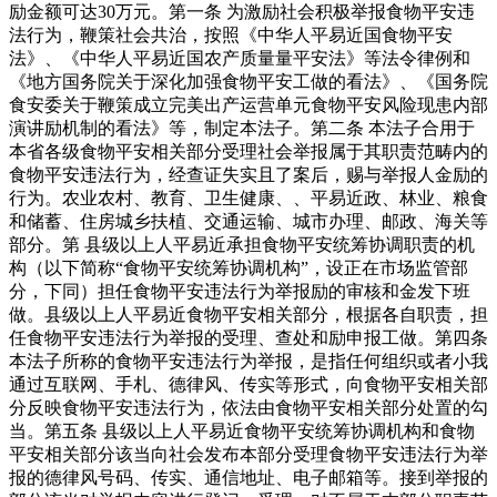
励金额可达30万元。第一条 为激励社会积极举报食物平安违
法行为，鞭策社会共治，按照《中华人平易近国食物平安
法》、《中华人平易近国农产质量量平安法》等法令律例和
《地方国务院关于深化加强食物平安工做的看法》、《国务院
食安委关于鞭策成立完美出产运营单元食物平安风险现患内部
演讲励机制的看法》等，制定本法子。第二条 本法子合用于
本省各级食物平安相关部分受理社会举报属于其职责范畴内的
食物平安违法行为，经查证失实且了案后，赐与举报人金励的
行为。农业农村、教育、卫生健康、、平易近政、林业、粮食
和储蓄、住房城乡扶植、交通运输、城市办理、邮政、海关等
部分。第 县级以上人平易近承担食物平安统筹协调职责的机
构（以下简称“食物平安统筹协调机构”，设正在市场监管部
分，下同）担任食物平安违法行为举报励的审核和金发下班
做。县级以上人平易近食物平安相关部分，根据各自职责，担
任食物平安违法行为举报的受理、查处和励申报工做。第四条
本法子所称的食物平安违法行为举报，是指任何组织或者小我
通过互联网、手札、德律风、传实等形式，向食物平安相关部
分反映食物平安违法行为，依法由食物平安相关部分处置的勾
当。第五条 县级以上人平易近食物平安统筹协调机构和食物
平安相关部分该当向社会发布本部分受理食物平安违法行为举
报的德律风号码、传实、通信地址、电子邮箱等。接到举报的