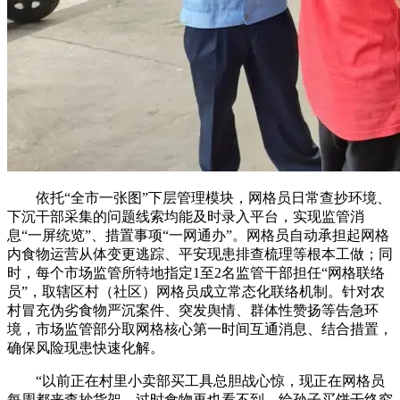
依托“全市一张图”下层管理模块，网格员日常查抄环境、
下沉干部采集的问题线索均能及时录入平台，实现监管消
息“一屏统览”、措置事项“一网通办”。网格员自动承担起网格
内食物运营从体变更逃踪、平安现患排查梳理等根本工做；同
时，每个市场监管所特地指定1至2名监管干部担任“网格联络
员”，取辖区村（社区）网格员成立常态化联络机制。针对农
村冒充伪劣食物严沉案件、突发舆情、群体性赞扬等告急环
境，市场监管部分取网格核心第一时间互通消息、结合措置，
确保风险现患快速化解。
“以前正在村里小卖部买工具总胆战心惊，现正在网格员
每周都来查抄货架，过时食物再也看不到，给孙子买饼干终究