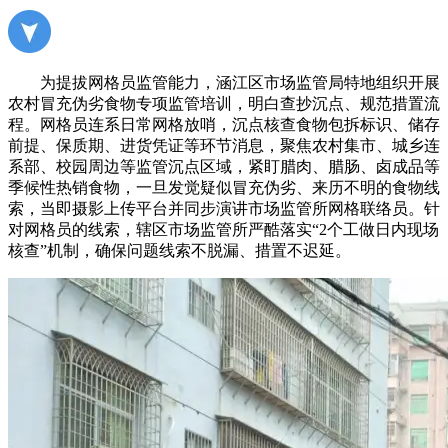
为提拔网格员监管能力，涵江区市场监管局特地组织开展
农村冒充伪劣食物专项监管培训，明白查抄沉点、规范措置流
程。网格员连系日常网格放哨，沉点核查食物包拆标识、储存
前提、保质期、进货凭证等环节消息，聚焦农村集市、城乡连
系部、校园周边等监管沉点区域，紧盯腊肉、腊肠、卤成品等
季候性热销食物，一旦发觉疑似冒充伪劣、来历不明的食物线
索，当即摄影上传平台并同步演讲市场监管所网格联络员。针
对网格员的线索，辖区市场监管所严酷落实“2个工做日内现场
核查”机制，确保问题线索不脱漏、措置不迟延。