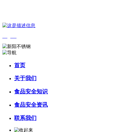
您好，欢迎来到 河北乐虎- lehu(游戏)食品 官方网站！
English
首页
关于我们
食品安全知识
食品安全资讯
联系我们